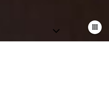
RECENSIE: Showmusical Fame van The MusiCompany
zorgt voor spektakelstuk in Theater de Maagd